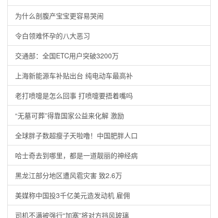
为什么剖腹产宝宝更容易哭闹
令白领难怀孕的八大恶习
交通部：全国ETC用户突破3200万
上海新能源车补贴出台 纯电动车最高补
老打喷嚏是怎么回事 打喷嚏要捂着嘴吗
“无墓可葬”得靠国家公益来化解 激励
全球胖子数超瘦子天啦噜！中国肥胖人口
哈士奇去到哪里，都是一道靓丽的神经病
黑龙江部分地区遭风雹灾害 致2.6万
美媒称中国投3千亿美元造发动机 雇佣
司机不满被强行“加塞”将对方挡风玻璃