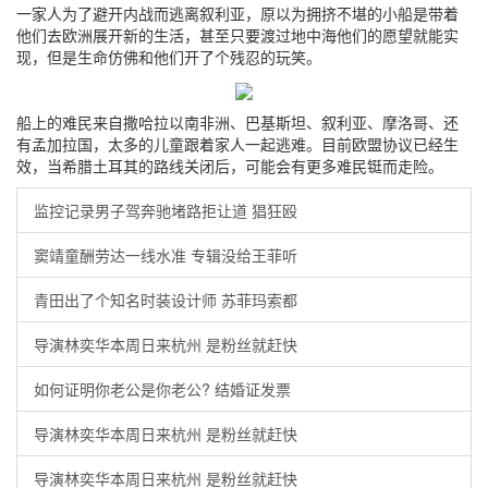
一家人为了避开内战而逃离叙利亚，原以为拥挤不堪的小船是带着
他们去欧洲展开新的生活，甚至只要渡过地中海他们的愿望就能实
现，但是生命仿佛和他们开了个残忍的玩笑。
船上的难民来自撒哈拉以南非洲、巴基斯坦、叙利亚、摩洛哥、还
有孟加拉国，太多的儿童跟着家人一起逃难。目前欧盟协议已经生
效，当希腊土耳其的路线关闭后，可能会有更多难民铤而走险。
监控记录男子驾奔驰堵路拒让道 猖狂殴
窦靖童酬劳达一线水准 专辑没给王菲听
青田出了个知名时装设计师 苏菲玛索都
导演林奕华本周日来杭州 是粉丝就赶快
如何证明你老公是你老公? 结婚证发票
导演林奕华本周日来杭州 是粉丝就赶快
导演林奕华本周日来杭州 是粉丝就赶快