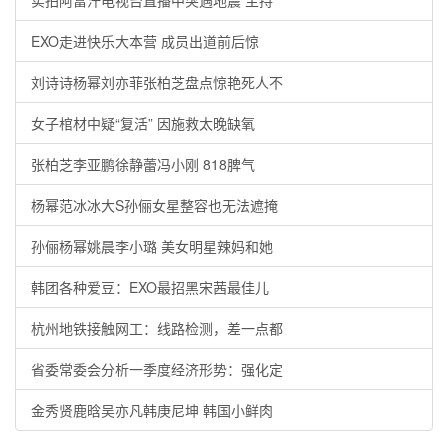
实拍阿富汗电视台直播中突遇地震 主持
EXO走进快乐大本营 成员出道前后惊
刘诗诗杨幂刘亦菲张柏芝盘点惊艳死人不
女子棺材中疑“复活” 因施救太晚缺氧
张柏芝李亚鹏徐静蕾冯小刚 818脾气
杨幂范冰冰大S孙俪女星整容也无法遮掩
孙俪杨幂姚晨李小璐 美女明星辣妈和她
韩团各种爱豆：EXO最招黑宋茜最佳儿
杭州地铁接触网工：线路检测，差一点都
省委常委会分析一季度经济形势：强化定
金秀贤鹿晗吴亦凡韩庚尼坤 韩国小鲜肉