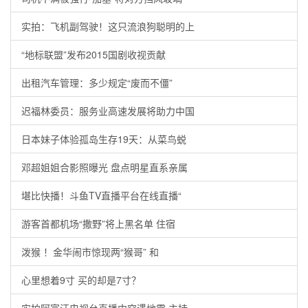
实拍：飞机副驾驶！这只流浪狗聪明的上
“地标联盟”发布2015国剧收视贡献
出租汽车管理：多少规定“废而不僵”
迟福林委员：服务业高速发展将助力中国
日本妹子体验孤岛生存19天：从菜鸟蜕
邓超姐姐合影照曝光 盘点明星直系亲属
堪比快播！斗鱼TV直播平台在线直播“
游客首都机场“撒野”将上黑名单 住宿
泼猴 ！金华闹市惊现两“猴哥” 和
心里想着9寸 买的却是7寸？