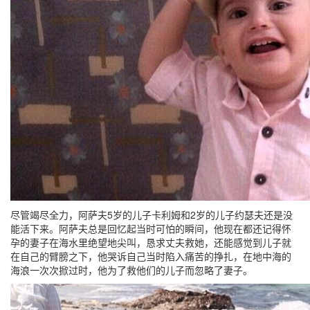
尽管竭尽全力，阿萨夫5岁的儿子卡利姆和2岁的儿子约瑟夫还是没
能活下来。阿萨夫总是回忆起当时可怕的瞬间，他现在都还记得怀
孕的妻子在海水里绝望地尖叫，恳求丈夫救她，还能感觉到儿子就
在自己的臂膀之下，他哭诉自己当时陷入痛苦的挣扎，在地中海的
海浪一次次掀过时，他为了救他们的儿子而忽略了妻子。