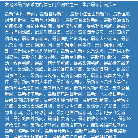
本地区最具影响力的信息门户网站之一，集合最新新闻资讯
最新24小时新闻，最新世界新闻，最新中江仓山镇新闻，最新互联
网传销新闻，最新互联网新闻，最新交通事故新闻，最新交通事故
新闻视频，最新体育新闻，最新保险新闻，最新劲爆新闻，最新北
京市通州新闻，最新反腐新闻，最新台湾新闻龙卷风，最新国内石
油新闻，最新国家新闻，最新国际经济新闻，最新太空新闻，最新
头条新闻，最新娱乐新闻，最新娱乐新闻事件，最新娱乐新闻八
卦，最新娱乐新闻头条杨幂，最新娱乐新闻头条谢娜，最新娱乐新
闻稿件，最新娱乐新闻视频，最新富阳新闻，最新岐山新闻，最新
幼儿教育新闻，最新广西宾阳新闻，最新影视新闻，最新播音新闻
稿件，最新政治新闻，最新新浪围棋新闻，最新新闻事件，最新新
闻事件今天，最新新闻发布，最新新闻国内，最新新闻国内外大事
件，最新新闻国内大事件，最新新闻国际，最新新闻晋州大事件，
最新时事政治新闻，最新时政新闻，最新时政新闻热点，最新曹县
新闻，最新核电新闻，最新核电筹备新闻，最新河北无极县新闻，
最新泰国娱乐新闻，最新深圳楼市新闻，最新滚动新闻，最新滦南
新闻，最新滦南新闻视频，最新火灾新闻，最新熔岩灯新闻，最新
物业新闻，最新环球新闻，最新电信诈骗新闻，最新电子商务新
闻，最新的国外新闻，最新相关新闻，最新税收新闻2016，最新经
济政治新闻，最新经济新闻，最新股市新闻，最新英语简短新闻，
最新诈骗新闻2016，最新足球新闻，最新车祸新闻，最新铁路新
闻，最新靖州红网新闻，最新韩国娱乐新闻，最新韩娱新闻 。