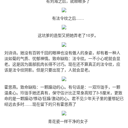
有刘海之后，就顺眼多了
有法令纹之后……
这坑爹的造型又把她弄老了10岁。
刘诗诗。她没有百转千回的眼神也没有傲人的身姿，却有着一种人
淡如菊的气质、忧郁神情。致命缺陷：法令纹。一不小心呢就会显
老。这是因为面部肌肉长得不讨巧。现在还不算真正的法令纹，应
该是法令纹阴影。但是只要出现了，人就会显老。
霍思燕。致命缺陷：一颗躁动的心。有句话是：一双玲珑手，一颗
温柔心。玲珑手她还真有，保守估计比正常身高短了3-5厘米，更致
命的是一颗躁动/悸动/狂躁/激动的心。君不见少年天子里的董鄂妃已
经远去多时……现在留下的只有霍思燕了
青花瓷一样干净的女子