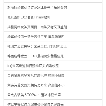
赵丽颖杨幂刘诗诗范冰冰抢光主角风头的
允儿泰妍EXO伯贤Tiffany尼坤
揭秘网络女神真面目：南笙又老又丑盛朗
杨幂成绩第一汤唯苦读三年 黄磊汤唯明
韩团之最红黑榜：宋茜最佳儿媳尼坤最上
韩团各种爱豆：EXO最招黑宋茜最佳儿
f(x)宋茜出道前旧照维尼夫妇婚纱照
金秀贤鹿晗吴亦凡韩庚尼坤 韩国小鲜肉
刘诗诗莫文蔚梁朝伟吴奇隆 高颜值不小
盘点古装美人TOP40：范冰冰稳坐第
何以笙箫默何以琛结婚钟汉良老婆曝光