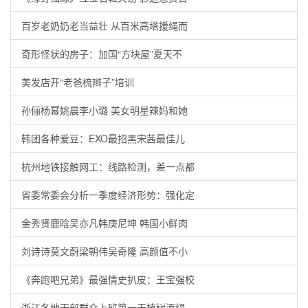
百岁老奶奶老当益壮 从百米高塔援绳而
奇形怪状的房子：加国“方块屋”夏天不
美发店开“老爸梳辫子”培训
孙俪杨幂姚晨李小璐 美女明星辣妈和她
韩团各种爱豆：EXO最招黑宋茜最佳儿
杭州地铁接触网工：线路检测，差一点都
省委常委会分析一季度经济形势：强化定
金秀贤鹿晗吴亦凡韩庚尼坤 韩国小鲜肉
刘诗诗莫文蔚梁朝伟吴奇隆 高颜值不小
《奔跑吧兄弟》最强情史扒皮：王宝强校
浙江各地干部群众上班第一天植树添绿