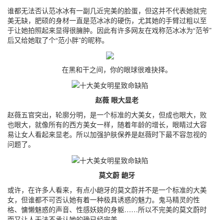
谁都无法否认范冰冰有一副几近完美的脸蛋，但这并不代表她就完
美无缺，肥硕的身材一直是范冰冰的硬伤，尤其她的手臂过粗以至
于让她拍照起来显得很臃肿。因此有许多网友在戏称范冰冰为“范爷”
后又给她取了个“范小胖”的昵称。
在黑和干之间，你的眼球很难抉择。
赵薇 眼大显老
赵薇五官突出，轮廓分明，是一个标准的大美女，但成也眼大，败
也眼大，就像所有的西方美女一样，随着年龄的增长，眼睛过大容
易让女人看起来显老。所以加强护肤保养是赵薇时下最不容忽视的
问题了。
莫文蔚 龅牙
或许，在许多人看来，有点小龅牙的莫文蔚并不是一个标准的大美
女，但谁都不可否认她有着一种极具诱惑的魅力。鬼马精灵的性
格、慵懒魅惑的声音、性感妖娆的身躯……所以不完美的莫文蔚时
而又让人无法不承认她的确已经完美。