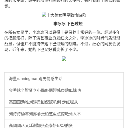
深的法令纹，鼻子的部位打阴影打的太多啦，有陷到脸里面去的感
觉。
李冰冰 下巴过短
在所有女星里，李冰冰可以算得上是保养非常好的一位。经过多年
的摸爬滚打，除了演艺事业愈发红火之外，李冰冰的时尚气质渐渐
凸显，但也并不能掩饰她下巴过短的缺陷。不过，细心的网友会发
现，近年来，她的下巴又好看变长了不少。
海量runningman跑男情感生活
金秀炫全智贤李小璐佟丽娅韩庚貌似惊艳
高圆圆汤唯刘涛景甜倪妮巩俐 走红毯从
刘诗诗杨幂刘亦菲张柏芝盘点惊艳死人不
高圆圆赵又廷谢娜张杰泰妍EXO伯贤