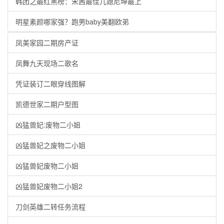
韩团之最红黑榜：宋茜最佳儿媳尼坤最上
明星素颜哪家强？跑男baby美翻欧弟
凤美家园二期房产证
凤舞九天现场二歌名
凭证装订二眼穿线图解
凯德世家二期户型图
凶猛兽妃:废物二小姐
凶猛兽妃之废物二小姐
凶猛兽妃废物二小姐
凶猛兽妃废物二小姐2
刀剑英雄二转任务流程