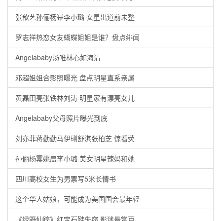
张歆艺孙俪杨幂李小璐 女星出道前未整
罗志祥热恋女友蝴蝶姐姐是谁？盘点绯闻
Angelababy汤唯林心如海清
邓超姐姐合影照曝光 盘点明星直系亲属
黄磊田亮张铁林刘涛 明星家有漂亮女儿
Angelababy父母照片曝光到底
刘亦菲蒋勤勤马伊琍舒淇张柏芝 惊看荧
孙俪杨幂姚晨李小璐 美女明星辣妈和她
四川高校女生为男票写5米长情书
这个华人姑娘，可能成为美国国会最年轻
《绿野仙踪》红宝石鞋失窃 影迷悬赏百