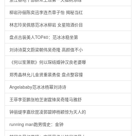
柳岩孙俪陈奕迅李连杰章子怡 揭秘当红
林志玲吴佩慈范冰冰柳岩 女星陪酒价目
盘点古装美人TOP40：范冰冰稳坐第
刘诗诗莫文蔚梁朝伟吴奇隆 高颜值不小
《何以笙箫默》何以琛结婚钟汉良老婆曝
郑秀晶林允儿金贤重裴勇俊 盘点整容撞
Angelababy范冰冰杨幂刘诗诗
王菲李亚鹏张柏芝谢霆锋吴奇隆马雅舒
钟丽缇李嘉欣昆凌郭碧婷杨颖惊为天人的
running man跑男情史：金钟