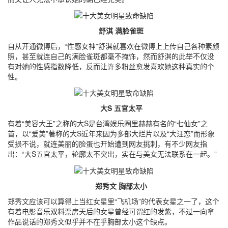
舒淇 满脸雀斑
自从开通微博后，“性感女神”舒淇就喜欢在微博上上传自己各种素颜
照，甚至就连自己的满脸雀斑都毫不掩饰，然而舒淇的此举不仅没
有对她的性感指数降低，反而让许多粉丝愈发喜欢她这种真实的个
性。
大S 五官太平
有着“美容大王”之称的大S是台湾娱乐圈里赫赫有名的“七仙女”之
首，以“爱美”著称的大S近年来因为多部大烂片以及“大汪恋”而形象
受损不说，就连美丽的脸蛋也开始遭到网友挑刺，有不少网友指
出：“大S五官太平，轮廓太不突出，实在与美女无法联系在一起。”
郑秀文 胸部太小
郑秀文应该可以算得上当红女星里“飞机场”的代表女星之一了，这个
有着电影音乐双料票房天后的女星曾经可谓红的发紫，不过一向拿
作品说话的郑秀文似乎并不在乎胸部太小这个缺点。