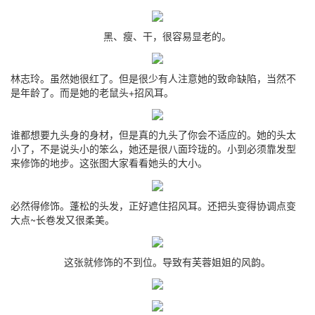
黑、瘦、干，很容易显老的。
林志玲。虽然她很红了。但是很少有人注意她的致命缺陷，当然不
是年龄了。而是她的老鼠头+招风耳。
谁都想要九头身的身材，但是真的九头了你会不适应的。她的头太
小了，不是说头小的笨么，她还是很八面玲珑的。小到必须靠发型
来修饰的地步。这张图大家看看她头的大小。
必然得修饰。蓬松的头发，正好遮住招风耳。还把头变得协调点变
大点~长卷发又很柔美。
这张就修饰的不到位。导致有芙蓉姐姐的风韵。