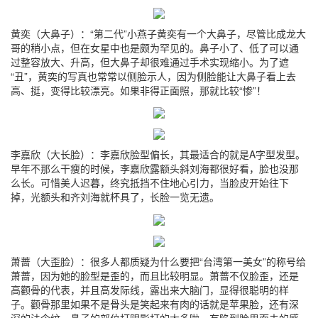
黄奕（大鼻子）：“第二代”小燕子黄奕有一个大鼻子，尽管比成龙大
哥的稍小点，但在女星中也是颇为罕见的。鼻子小了、低了可以通
过整容放大、升高，但大鼻子却很难通过手术实现缩小。为了遮
“丑”，黄奕的写真也常常以侧脸示人，因为侧脸能让大鼻子看上去
高、挺，变得比较漂亮。如果非得正面照，那就比较“惨”！
李嘉欣（大长脸）：李嘉欣脸型偏长，其最适合的就是A字型发型。
早年不那么干瘦的时候，李嘉欣露额头斜刘海都很好看，脸也没那
么长。可惜美人迟暮，终究抵挡不住地心引力，当脸皮开始往下
掉，光额头和齐刘海就杯具了，长脸一览无遗。
萧蔷（大歪脸）：很多人都质疑为什么要把“台湾第一美女”的称号给
萧蔷，因为她的脸型是歪的，而且比较明显。萧蔷不仅脸歪，还是
高颧骨的代表，并且高发际线，露出来大脑门，显得很聪明的样
子。颧骨那里如果不是骨头是笑起来有肉的话就是苹果脸，还有深