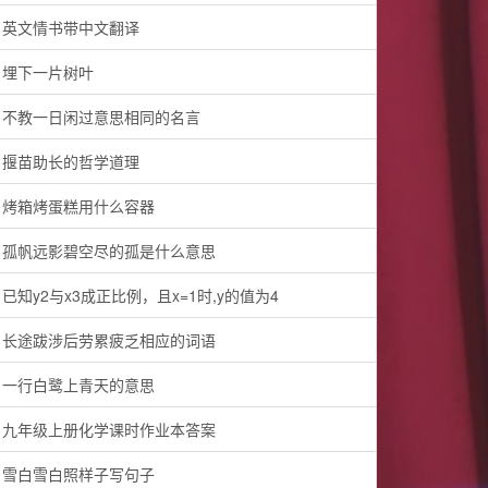
英文情书带中文翻译
埋下一片树叶
不教一日闲过意思相同的名言
揠苗助长的哲学道理
烤箱烤蛋糕用什么容器
孤帆远影碧空尽的孤是什么意思
已知y2与x3成正比例，且x=1时,y的值为4
长途跋涉后劳累疲乏相应的词语
一行白鹭上青天的意思
九年级上册化学课时作业本答案
雪白雪白照样子写句子