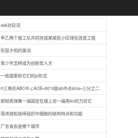
ask对应词
甲乙两个施工队共同完成某居民小区绿化改造工程
形容夕阳的美词
青少年怎样成为创新型人才
一些国家和它们的pl形式
rt三角形ABC中∠ACB=90°d是ab中点sina=三分之二
把轻质弹簧一端固定在墙上另一端用4n的力拉它
简述疏松结缔组织中细胞的结构特点和功能
广东省会是哪个城市