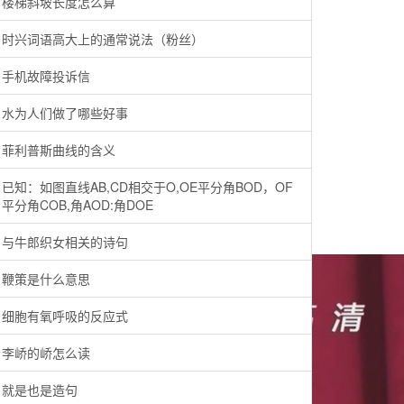
楼梯斜坡长度怎么算
时兴词语高大上的通常说法（粉丝）
手机故障投诉信
水为人们做了哪些好事
菲利普斯曲线的含义
已知：如图直线AB,CD相交于O,OE平分角BOD，OF
平分角COB,角AOD:角DOE
与牛郎织女相关的诗句
鞭策是什么意思
细胞有氧呼吸的反应式
李峤的峤怎么读
就是也是造句