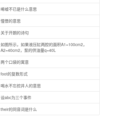
唏嘘不已是什么意思
憧憬的意思
关于开朗的诗句
如图所示，如果液压缸两腔的面积A1=100cm2，
A2=40cm2，泵的供油量q=40L
两个口袋的寓意
foot的复数形式
喝水不忘挖井人的意思
设abc为三个事件
their的同音词是什么