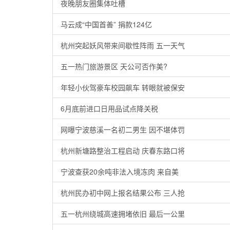
夜晚朋友圈集体吐槽
马云成“中国首善” 捐款124亿
杭州突起妖风带来间歇性阵雨 五一天气
五一热门旅游景区 天公可否作美?
年轻小伙驾豪车校园飙车 转眼就被保安
6月底前进口日用品试点降关税
网曝宁波慈溪一名初二男生 因不堪体罚
杭州新塘路整治工程启动 庆春东路口将
宁波查获20余吨非法入境冻肉 来自美
杭州民办初中网上报名结果公布 三人抢
五一杭州绕城高速拥堵依旧 最后一公里