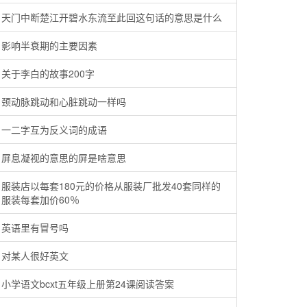
天门中断楚江开碧水东流至此回这句话的意思是什么
影响半衰期的主要因素
关于李白的故事200字
颈动脉跳动和心脏跳动一样吗
一二字互为反义词的成语
屏息凝视的意思的屏是啥意思
服装店以每套180元的价格从服装厂批发40套同样的
服装每套加价60％
英语里有冒号吗
对某人很好英文
小学语文bcxt五年级上册第24课阅读答案