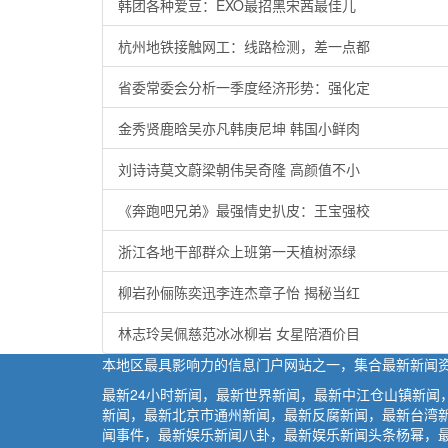
韩团各种爱豆：EXO最招黑宋茜最佳儿
杭州地铁接触网工：线路检测，差一点都
省委常委会分析一季度经济形势：强化定
金秀贤鹿晗吴亦凡韩庚尼坤 韩国小鲜肉
刘诗诗莫文蔚梁朝伟吴奇隆 高颜值不小
《奔跑吧兄弟》最强情史扒皮：王宝强校
浙江各地干部群众上班第一天植树添绿
柳岩孙俪陈奕迅李连杰章子怡 揭秘当红
林志玲吴佩慈范冰冰柳岩 女星陪酒价目
本地区最具影响力的信息门户网站之一，集合最新新闻
最新24小时新闻，最新世界新闻，最新中江仓山镇新
新闻，最新北京市通州新闻，最新反腐新闻，最新台湾
闻事件，最新娱乐新闻八卦，最新娱乐新闻头条杨幂，