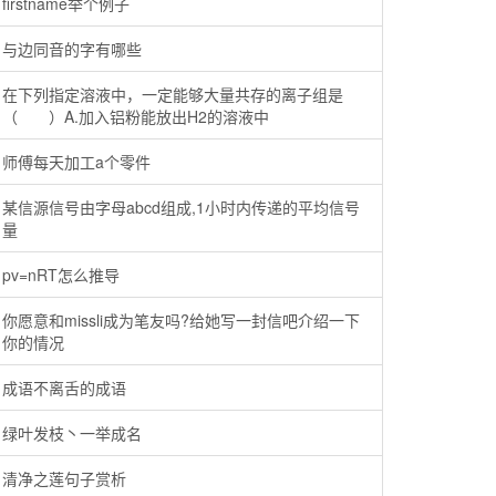
firstname举个例子
与边同音的字有哪些
在下列指定溶液中，一定能够大量共存的离子组是
（ ）A.加入铝粉能放出H2的溶液中
师傅每天加工a个零件
某信源信号由字母abcd组成,1小时内传递的平均信号
量
pv=nRT怎么推导
你愿意和missli成为笔友吗?给她写一封信吧介绍一下
你的情况
成语不离舌的成语
绿叶发枝丶一举成名
清净之莲句子赏析