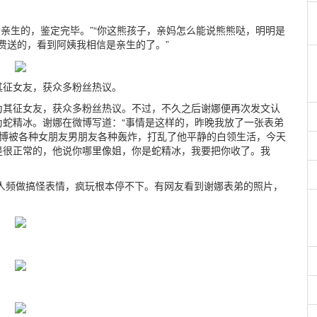
”“亲生的，鉴定完毕。”“你这熊孩子，亲妈怎么能说熊熊哒，明明是
话费送的，看到阿姨我相信是亲生的了。”
其征女友，获众多粉丝热议。
为其征女友，获众多粉丝热议。不过，不久之后谢娜便再次发文认
蛇精冰。谢娜在微博写道：“事情是这样的，昨晚我放了一张表弟
微博被各种女朋友男朋友各种轰炸，打乱了他平静的白领生活，今天
是很正常的，他说你哪里像姐，你是蛇精冰，我要把你收了。我
两人频做搞怪表情，疯玩根本停不下。有网友看到谢娜表弟的照片，