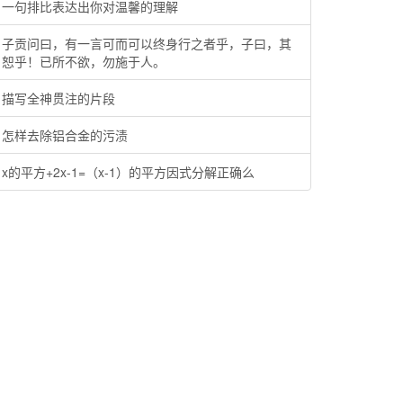
一句排比表达出你对温馨的理解
子贡问曰，有一言可而可以终身行之者乎，子曰，其
恕乎！已所不欲，勿施于人。
描写全神贯注的片段
怎样去除铝合金的污渍
x的平方+2x-1=（x-1）的平方因式分解正确么