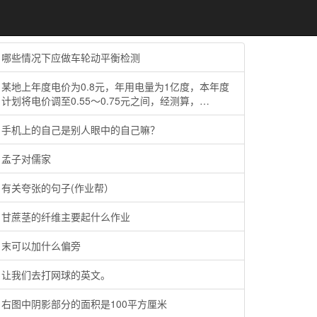
哪些情况下应做车轮动平衡检测
某地上年度电价为0.8元，年用电量为1亿度，本年度
计划将电价调至0.55～0.75元之间，经测算，…
手机上的自己是别人眼中的自己嘛？
孟子对儒家
有关夸张的句子(作业帮）
甘蔗茎的纤维主要起什么作业
末可以加什么偏旁
让我们去打网球的英文。
右图中阴影部分的面积是100平方厘米