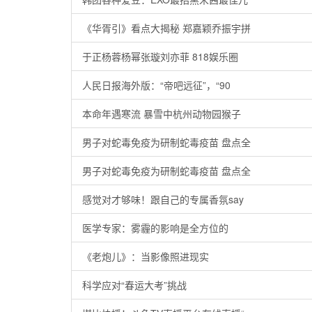
《华胥引》看点大揭秘 郑嘉颖乔振宇拼
于正杨蓉杨幂张璇刘亦菲 818娱乐圈
人民日报海外版：“帝吧远征”，“90
本命年遇寒流 暴雪中杭州动物园猴子
男子对蛇毒免疫为研制蛇毒疫苗 盘点全
男子对蛇毒免疫为研制蛇毒疫苗 盘点全
感觉对才够味！跟自己的专属香氛say
医学专家：雾霾的影响是全方位的
《老炮儿》：当影像照进现实
科学应对“春运大考”挑战