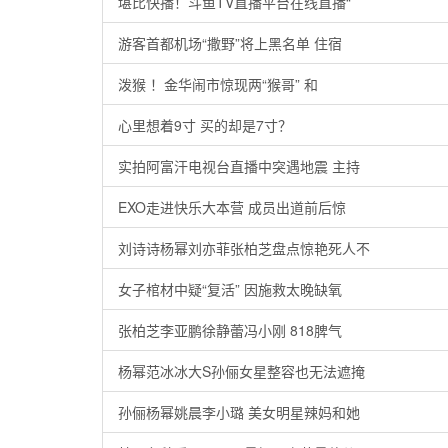
堪比快播！斗鱼TV直播平台在线直播“
游客首都机场“撒野”将上黑名单 住宿
泼猴 ！金华闹市惊现两“猴哥” 和
心里想着9寸 买的却是7寸？
实拍阿富汗电视台直播中突遇地震 主持
EXO走进快乐大本营 成员出道前后惊
刘诗诗杨幂刘亦菲张柏芝盘点惊艳死人不
女子棺材中疑“复活” 因施救太晚缺氧
张柏芝李亚鹏徐静蕾冯小刚 818脾气
杨幂范冰冰大S孙俪女星整容也无法遮掩
孙俪杨幂姚晨李小璐 美女明星辣妈和她