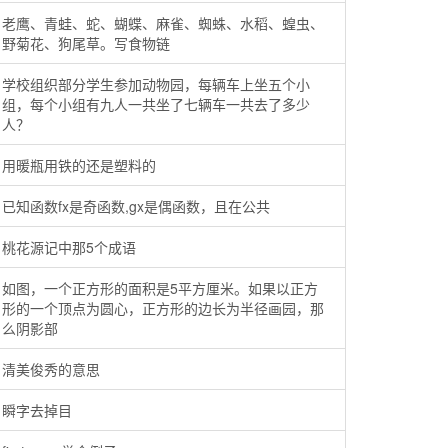
老鹰、青蛙、蛇、蝴蝶、麻雀、蜘蛛、水稻、蝗虫、
野菊花、狗尾草。写食物链
学校组织部分学生参加动物园，每辆车上坐五个小
组，每个小组有九人一共坐了七辆车一共去了多少
人？
用暖瓶用铁的还是塑料的
已知函数fx是奇函数,gx是偶函数，且在公共
桃花源记中那5个成语
如图，一个正方形的面积是5平方厘米。如果以正方
形的一个顶点为圆心，正方形的边长为半径画园，那
么阴影部
清美俊秀的意思
瞬字去掉目