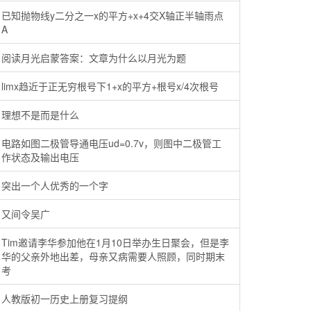
已知抛物线y二分之一x的平方+x+4交X轴正半轴雨点
A
阅读月光启蒙答案：文章为什么以月光为题
limx趋近于正无穷根号下1+x的平方+根号x/4次根号
理想不是而是什么
电路如图二极管导通电压ud=0.7v，则图中二极管工
作状态及输出电压
突出一个人优秀的一个字
又间令吴广
Tim邀请李华参加他在1月10日举办生日聚会，但是李
华的父亲外地出差，母亲又病需要人照顾，同时期末
考
人教版初一历史上册复习提纲