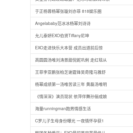
于正杨蓉杨幂张璇刘亦菲 818娱乐圈
Angelababy范冰冰杨幂刘诗诗
允儿泰妍EXO伯贤Tiffany尼坤
EXO走进快乐大本营 成员出道前后惊
高圆圆汤唯刘涛景甜倪妮巩俐 走红毯从
王菲李亚鹏张柏芝谢霆锋吴奇隆马雅舒
杨幂成绩第一汤唯苦读三年 黄磊汤唯明
《情深深》演员现状 依萍伴舞孙俪成娘
海量runningman跑男情感生活
C罗儿子生母身份曝光 一夜情怀孕获1
韩团各种爱豆：EXO最招黑宋茜最佳儿