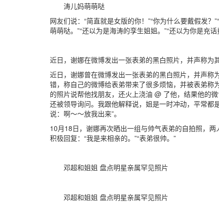
涛儿妈萌萌哒
网友们说：“简直就是女版的你！”“你为什么要戴假发？
萌萌哒。”“还以为是海涛的孪生姐姐。”“还以为你是充
近日，谢娜在微博发出一张表弟的黑白照片，并声称为
近日，谢娜曾在微博发出一张表弟的黑白照片，并声称
错，称自己的微博给表弟带来了很多烦恼，并被表弟称为
的照片说帮他找朋友，还火上浇油 @ 了他，结果他的
还被领导询问。我跟他解释说，姐是一时冲动，平常都
说：啊～～放我出来”。
10月18日，谢娜再次晒出一组与帅气表弟的自拍照，
积极回复：“我是来相亲的。”“表弟很帅。”
邓超和姐姐 盘点明星亲属罕见照片
邓超和姐姐 盘点明星亲属罕见照片