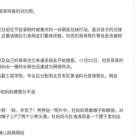
炅日前在节目录制时被重庆的一对萌娃兄妹打动。面对孩子的兄妹
。这番话随后引来网友们集体挖掘，何炅的哥哥照片等信息也被网
及自己的哥哥也引来诸多网友开始搜索。11月23日，何炅哥哥的
俩如出一辙的长相也迅速成为网络热点。
后勤工程学院，毕业后分配到北京军区某油料仓库保管队。网友
，并称：“妈，辛苦了！熊熊哒~”照片中，杜妈妈带着帽子和眼镜，对
的帽子上P了两个小熊头像。杜妈妈与杜海涛简直一个模子里刻出