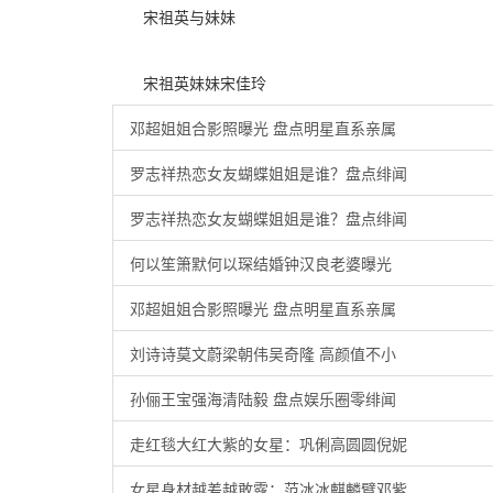
宋祖英与妹妹
宋祖英妹妹宋佳玲
邓超姐姐合影照曝光 盘点明星直系亲属
罗志祥热恋女友蝴蝶姐姐是谁？盘点绯闻
罗志祥热恋女友蝴蝶姐姐是谁？盘点绯闻
何以笙箫默何以琛结婚钟汉良老婆曝光
邓超姐姐合影照曝光 盘点明星直系亲属
刘诗诗莫文蔚梁朝伟吴奇隆 高颜值不小
孙俪王宝强海清陆毅 盘点娱乐圈零绯闻
走红毯大红大紫的女星：巩俐高圆圆倪妮
女星身材越差越敢露：范冰冰麒麟臂邓紫