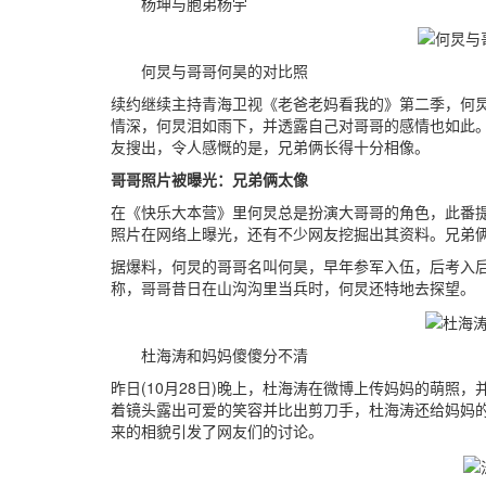
杨坤与胞弟杨宇
何炅与哥哥何昊的对比照
续约继续主持青海卫视《老爸老妈看我的》第二季，何
情深，何炅泪如雨下，并透露自己对哥哥的感情也如此
友搜出，令人感慨的是，兄弟俩长得十分相像。
哥哥照片被曝光：兄弟俩太像
在《快乐大本营》里何炅总是扮演大哥哥的角色，此番提
照片在网络上曝光，还有不少网友挖掘出其资料。兄弟
据爆料，何炅的哥哥名叫何昊，早年参军入伍，后考入
称，哥哥昔日在山沟沟里当兵时，何炅还特地去探望。
杜海涛和妈妈傻傻分不清
昨日(10月28日)晚上，杜海涛在微博上传妈妈的萌照
着镜头露出可爱的笑容并比出剪刀手，杜海涛还给妈妈
来的相貌引发了网友们的讨论。