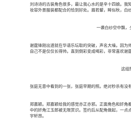
刘诗诗的古装角色很多，最让我心水的是辛十四娘。我
妆容外景服装都配合的恰到好处。眉若颦，眸似秋，白
一袭白纱空中飘，夕
谢霆锋刚出道就在华语乐坛取的突破，声名大噪。因为
自己不是仅仅长得帅。直到倒彩变成喝彩，非常喜欢谢
这组照
张庭无意中看到的一张，张庭早期的照。绝对秒杀有没
郑嘉颖。郑嘉颖给我的感觉亦正亦邪。正面角色和奸角
中的奸角江玉郎被无限赏识。签约后从配角做起，一点点
宇轩昂。