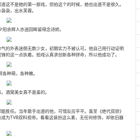
知道这不是她的第一部戏，但拍这个的时候，她也出道不是很久。
纱袅袅，出水芙蓉。
阳余辉人亦逍回眸留得念诗娇。
帅气的外表迷倒无数少女，初期实力不被认可。他自己用行动证明
霆锋的这一点执着。拍戏认真求创新各种拼命，所以他成功了。
各种萌，各种嫩。
有。酒窝美女真不是盖的。
都能胜任。当年歌手出道的他，可惜反应平平。直至《绝代双骄》
成为TVB双料视帝。看看这装扮这么素，无任何修饰，却依旧器