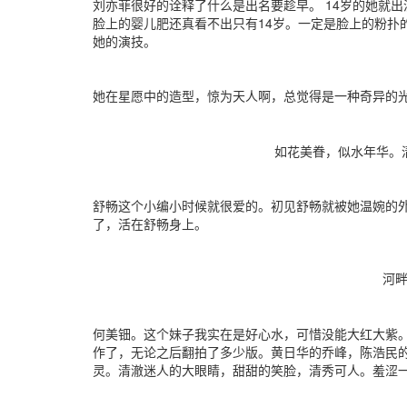
刘亦菲很好的诠释了什么是出名要趁早。 14岁的她就
脸上的婴儿肥还真看不出只有14岁。一定是脸上的粉扑
她的演技。
她在星愿中的造型，惊为天人啊，总觉得是一种奇异的
如花美眷，似水年华。清
舒畅这个小编小时候就很爱的。初见舒畅就被她温婉的
了，活在舒畅身上。
河畔婉
何美钿。这个妹子我实在是好心水，可惜没能大红大紫。
作了，无论之后翻拍了多少版。黄日华的乔峰，陈浩民
灵。清澈迷人的大眼睛，甜甜的笑脸，清秀可人。羞涩