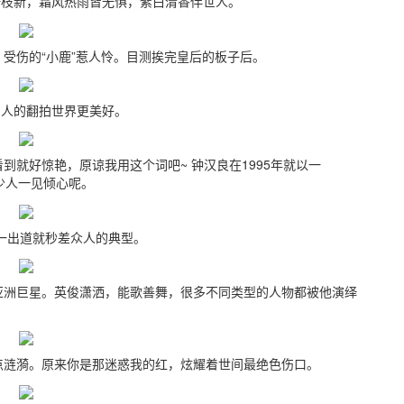
新，霜风热雨皆无惧，紫白清香伴世人。
受伤的“小鹿”惹人怜。目测挨完皇后的板子后。
的翻拍世界更美好。
就好惊艳，原谅我用这个词吧~ 钟汉良在1995年就以一
多少人一见倾心呢。
出道就秒差众人的典型。
亚洲巨星。英俊潇洒，能歌善舞，很多不同类型的人物都被他演绎
点涟漪。原来你是那迷惑我的红，炫耀着世间最绝色伤口。