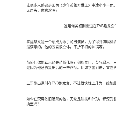
让很多人熟识是因为《少年英雄方世玉》中凌小小一角
无厘头，你喜欢吗？
这是何美钿刚出道在TVB跑龙套
霍建华又是一个想成为歌手的男演员，为了得到演唱机
最满意的。他的五官很立体。不折不扣的帅锅啊。
苗侨伟你能认出这是苗侨伟吗？剑眉星目，英气逼人。
是因为他息影复出后的一些作品。比如学警狙击，雷霆
三哥刚出道时在TVB跑龙套，不过很快就上升为一线如
如今在荧屏依旧活跃的他，无论是演技和外形。都深受
典型吗？