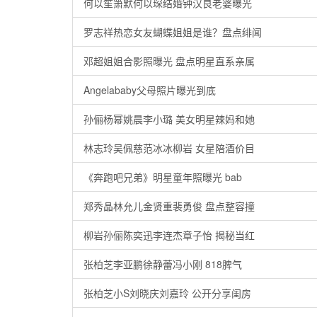
何以笙箫默何以琛结婚钟汉良老婆曝光
罗志祥热恋女友蝴蝶姐姐是谁？盘点绯闻
邓超姐姐合影照曝光 盘点明星直系亲属
Angelababy父母照片曝光到底
孙俪杨幂姚晨李小璐 美女明星辣妈和她
林志玲吴佩慈范冰冰柳岩 女星陪酒价目
《奔跑吧兄弟》明星童年照曝光 bab
郑秀晶林允儿金贤重裴勇俊 盘点整容撞
柳岩孙俪陈奕迅李连杰章子怡 揭秘当红
张柏芝李亚鹏徐静蕾冯小刚 818脾气
张柏芝小S刘晓庆刘嘉玲 公开分享闺房