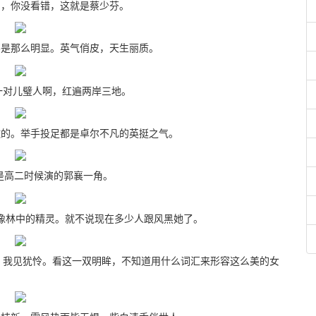
你没看错，这就是蔡少芬。
那么明显。英气俏皮，天生丽质。
一对儿璧人啊，红遍两岸三地。
。举手投足都是卓尔不凡的英挺之气。
是高二时候演的郭襄一角。
林中的精灵。就不说现在多少人跟风黑她了。
，我见犹怜。看这一双明眸，不知道用什么词汇来形容这么美的女