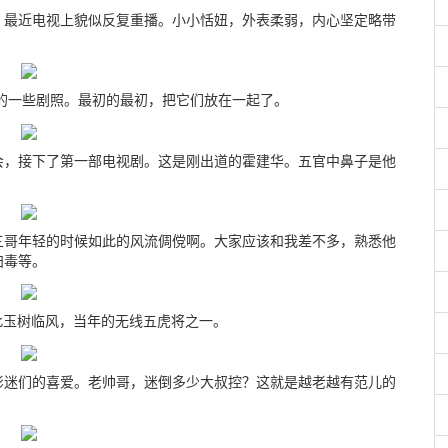
。最近电视上貌似反复重播。小小恬妞，外表柔弱，内心坚定略带
的一些剧照。最初的最初，把它们放在一起了。
会，接下了第一部电视剧。这是刚出道的霍建华。五官中鼻子是他
三哥年轻的时候如此的风流倜傥啊。大家应该和我差不多，熟悉他
扫毒等。
此玉树临风，当年的无线五虎将之一。
影迷们的喜爱。老帅哥，迷倒多少大叔控？这就是越老越有范儿的