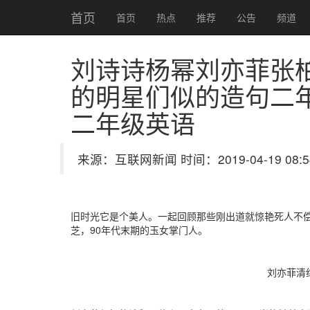
首页
首页
热点
推荐
公告
频道
刘诗诗杨幂刘亦菲张
的明星们
似的造句二
二年级英语
来源：互联网新闻 时间：2019-04-19 08:5
旧时光它是个美人。一起回顾那些刚出道就惊艳死人不
芝，90年代末期的玉女掌门人。
刘亦菲清纯