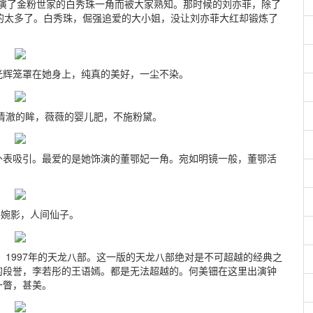
出演了金粉世家的白秀珠一角而被大家熟知。那时候的刘亦菲，除了
的太多了。白秀珠，倔强追爱的大小姐，没让刘亦菲大红却锻炼了
光辉笼罩在她身上，纯真的美好，一尘不染。
澈的眸，薇薇的婴儿肥，不施粉黛。
外表吸引。最爱的是她饰演的董鄂妃一角。宛如明镜一般，董鄂活
影，人间仙子。
 1997年的天龙八部。这一版的天龙八部绝对是不可超越的经典之
的段誉，李若彤的王语嫣。都是无法超越的。何美钿在这里出演钟
一瞥，甚美。