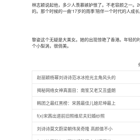
林志颖说起他，多少人羡慕嫉妒恨了。不老容颜之一。2
的。那个时候的一曲‘17岁的雨季’陪伴一个时代的人成长
黎姿这个无疑是大美女。她的出现惊艳了香港。年轻的
个小梨涡，很俏美。
何
赵丽颖杨幂刘诗诗范冰冰抢光主角风头的
揭秘网络女神真面目：南笙又老又丑盛朗
韩团之最红黑榜：宋茜最佳儿媳尼坤最上
f(x)宋茜出道前旧照维尼夫妇婚纱照
刘诗诗莫文蔚梁朝伟吴奇隆 高颜值不小