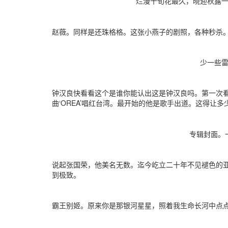
烂漫十旬花最久，晓迎秋露一枝
赵薇。同样是还珠格格。这张小燕子的剧照，各种秒杀。
少一些雷人
钟汉良快看看这个是谁你能认出这是钟汉良吗。第一次看到
曲‘OREA’唱红台湾。最开始的他是歌手出道。这得让
专辑封面。一
说起张国荣，他美名无数。迄今屹立二十年不见褪色的
到极致。
霸王别姬。原来你是那银河星星，照着我生命长河中点