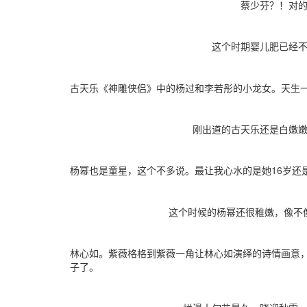
蔡少芬？！对的，
这个时期婴儿肥已经不是
古天乐《神雕侠侣》中的杨过和李若彤的小龙女。天生
刚出道的古天乐还是白嫩嫩的
杨幂也是童星，这个不多说。最让我心水的是她16岁还
这个时候的杨幂还很稚嫩，像不像
林心如。紫薇格格到紫薇一角让林心如演绎的诗情画意
子了。